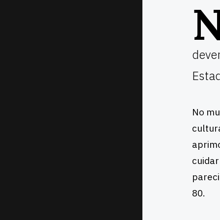
dever
Esta
No mu
cultu
aprimo
cuidar
pareci
80.