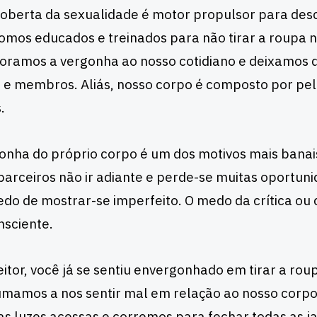
oberta da sexualidade é motor propulsor para desc
omos educados e treinados para não tirar a roupa 
oramos a vergonha ao nosso cotidiano e deixamos d
 e membros. Aliás, nosso corpo é composto por pel
.
onha do próprio corpo é um dos motivos mais banai
parceiros não ir adiante e perde-se muitas oportuni
do de mostrar-se imperfeito. O medo da crítica ou 
sciente.
eitor, você já se sentiu envergonhado em tirar a rou
mamos a nos sentir mal em relação ao nosso corp
as luzes acessas e corremos para fechar todas as 