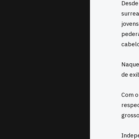
Desde 
surrea
jovens
pedera
cabelo
Naquel
de exi
Com ou
respec
grosso
Indepe