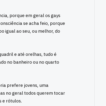
cia, porque em geral os gays
onsciência se acha feio, porque
o igual ao seu, ou melhor, do
adril e até orelhas, tudo é
ado no banheiro ou no quarto
oria prefere jovens, uma
mas no geral todos querem tocar
 e rótulos.