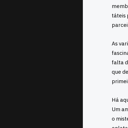
membro
táteis
parcei
As var
fascin
falta 
que de
primei
Há aqu
Um ami
o mist