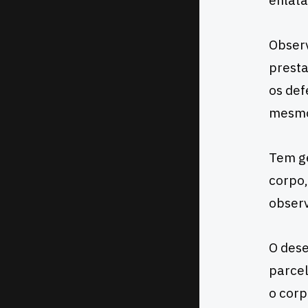
enlata
Observ
presta
os def
mesmo
Tem ge
corpo,
observ
O dese
parcel
o corp