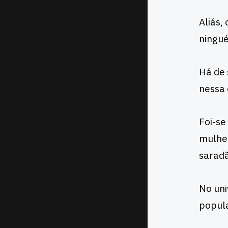
Aliás,
ningué
Há de 
nessa
Foi-se
mulher
saradã
No uni
popula