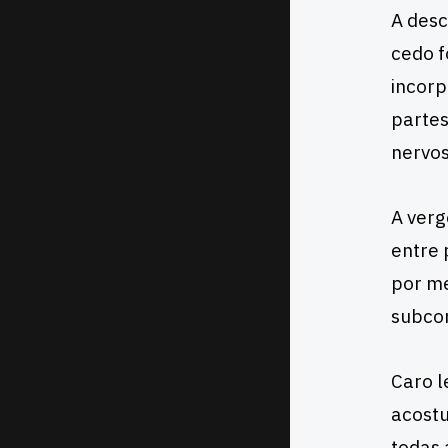
A desc
cedo f
incorp
partes
nervos
A verg
entre 
por me
subcon
Caro l
acostu
todas 