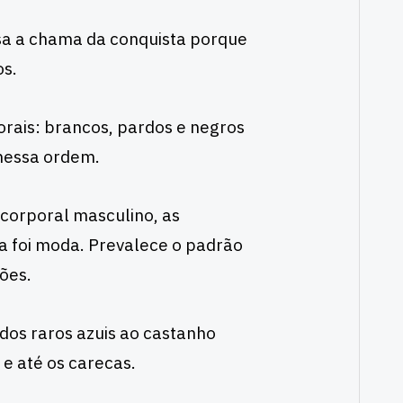
sa a chama da conquista porque
os.
orais: brancos, pardos e negros
nessa ordem.
corporal masculino, as
a foi moda. Prevalece o padrão
ões.
 dos raros azuis ao castanho
 e até os carecas.